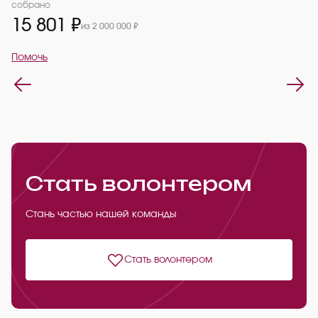
2
собрано
15 801 ₽
из 2 000 000 ₽
П
Помочь
Стать волонтером
Стань частью нашей команды
Стать волонтером