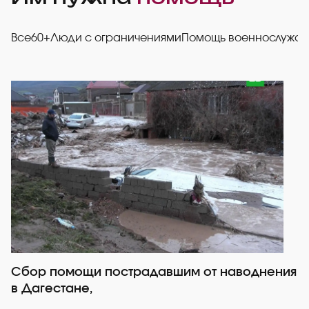
Все
60+
Люди с ограничениями
Помощь военнослужа
Сбор помощи пострадавшим от наводнения
Р
в Дагестане,
со