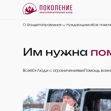
О Фонде
Направления
Нуждающимся
Как помоч
Им нужна
по
Все
60+
Люди с ограничениями
Помощь вое