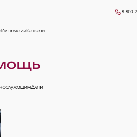
8-800-
ь
Им помогли
Контакты
мощь
ннослужащим
Дети