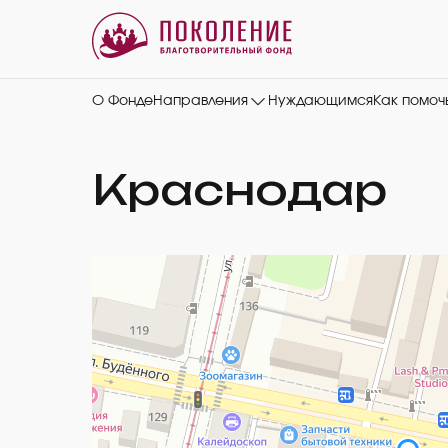
О Фонде
Направления
Нуждающимся
Как помоч
Краснодар