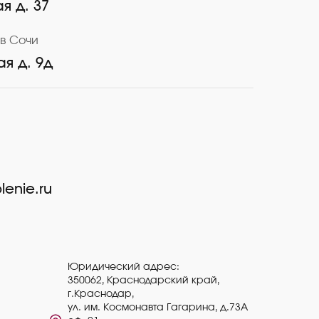
я д. 37
в Сочи
ая д. 9д
lenie.ru
Юридический адрес:
350062, Краснодарский край,
г.Краснодар,
ул. им. Космонавта Гагарина, д.73А