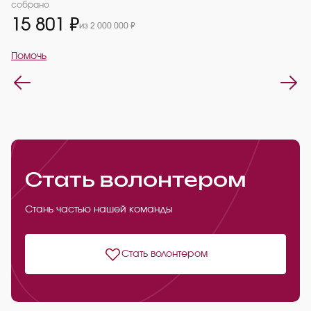
2
собрано
15 801 ₽
из 2 000 000 ₽
П
Помочь
Стать волонтером
Стань частью нашей команды
Стать волонтером