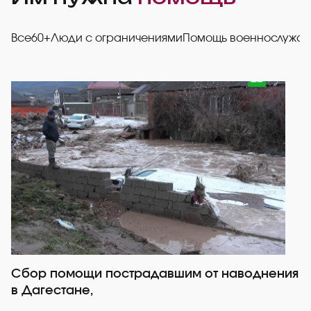
Все
60+
Люди с ограничениями
Помощь военнослужа
Сбор помощи пострадавшим от наводнения
Р
в Дагестане,
со