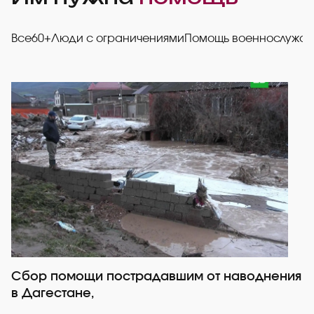
Все
60+
Люди с ограничениями
Помощь военнослужа
Сбор помощи пострадавшим от наводнения
Р
в Дагестане,
со