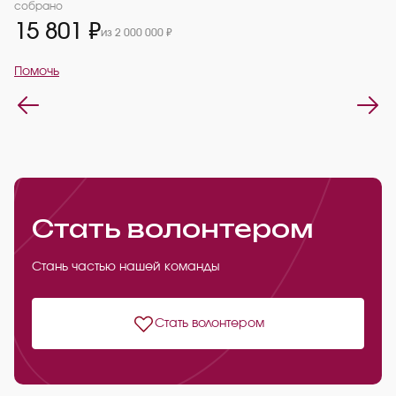
2
собрано
15 801 ₽
из 2 000 000 ₽
П
Помочь
Стать волонтером
Стань частью нашей команды
Стать волонтером