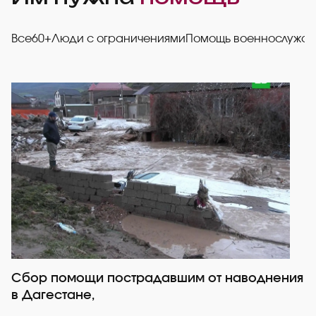
Все
60+
Люди с ограничениями
Помощь военнослужа
Сбор помощи пострадавшим от наводнения
Р
в Дагестане,
со