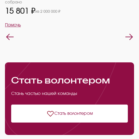
2
собрано
15 801 ₽
из 2 000 000 ₽
П
Помочь
Стать волонтером
Стань частью нашей команды
Стать волонтером