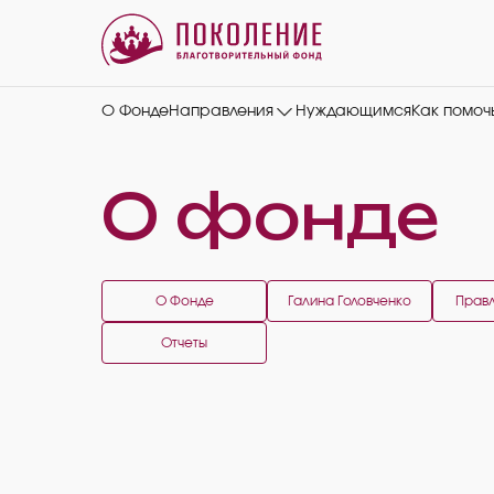
О Фонде
Направления
Нуждающимся
Как помоч
О фонде
О Фонде
Галина Головченко
Прав
Отчеты