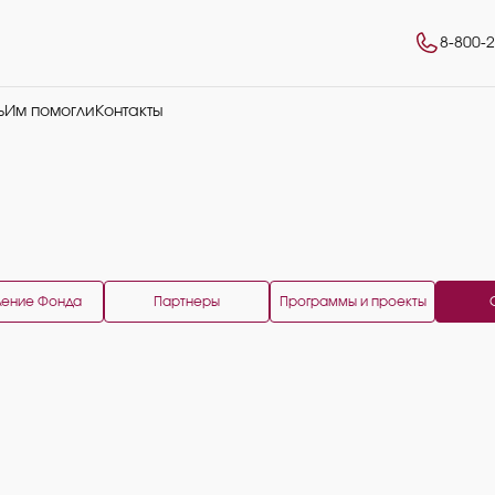
8-800-
ь
Им помогли
Контакты
ление Фонда
Партнеры
Программы и проекты