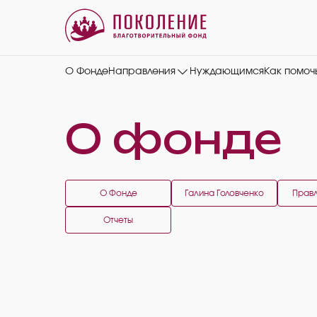
О Фонде
Направления
Нуждающимся
Как помоч
О фонде
О Фонде
Галина Головченко
Прав
Отчеты