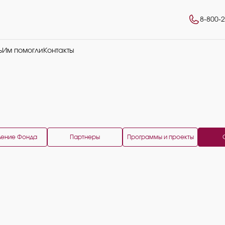
8-800-
ь
Им помогли
Контакты
ление Фонда
Партнеры
Программы и проекты